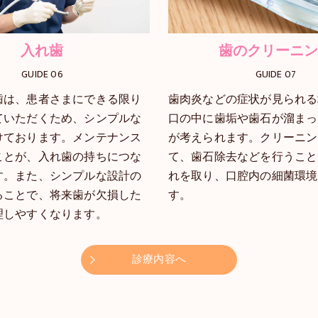
入れ歯
歯のクリーニ
GUIDE 06
GUIDE 07
歯は、患者さまにできる限り
歯肉炎などの症状が見られる
ていただくため、シンプルな
口の中に歯垢や歯石が溜まっ
けております。メンテナンス
が考えられます。クリーニン
ことが、入れ歯の持ちにつな
て、歯石除去などを行うこと
す。また、シンプルな設計の
れを取り、口腔内の細菌環境
ることで、将来歯が欠損した
す。
理しやすくなります。
診療内容へ