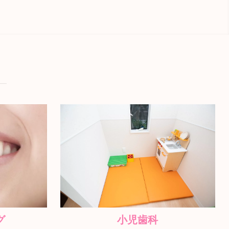
す
グ
小児歯科